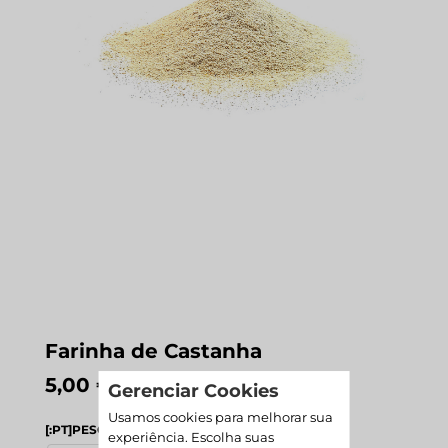
Farinha de Castanha
Price
5,00
€
–
75,00
€
Gerenciar Cookies
range:
Usamos cookies para melhorar sua
5,00 €
[:PT]PESO (GRS)
experiência. Escolha suas